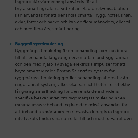
ingrepp där värmeenergi används för att
bryta smärtsignalerna vid källan. Radiofrekvensablation
kan användas för att behandla smärta i rygg, höfter, knän,
axlar, fötter och nacke och kan ge flera månaders, eller till
och med flera års, smärtlindring.
Ryggmärgsstimulering
Ryggmärgsstimulering är en behandling som kan bidra
till att behandla långvarig nervsmärta i ländrygg, armar
och ben med hjälp av svaga elektriska impulser för att
bryta smärtsignaler. Boston Scientifics system för
ryggmärgsstimulering ger fler behandlingsalternativ än
något annat system, vilket ökar sannolikheten för effektiv,
långvarig smärtlindring för den enskilde individens
specifika besvär. Även om ryggmärgsstimulering är en
minimalinvasiv behandling kan den också användas för
att behandla smärta om mer invasiva kirurgiska ingrepp
inte lyckats lindra smärtan eller till och med förvärrat den.