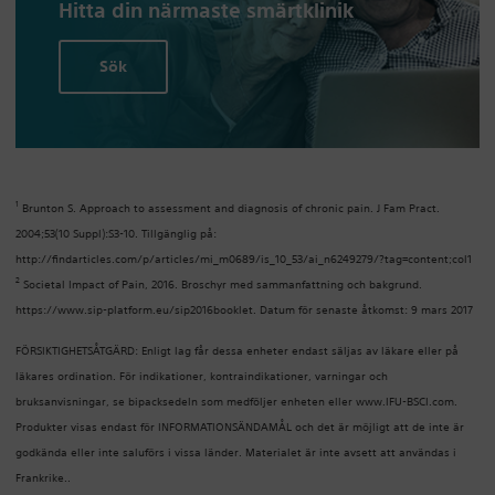
Hitta din närmaste smärtklinik
Sök
1
Brunton S. Approach to assessment and diagnosis of chronic pain. J Fam Pract.
2004;53(10 Suppl):S3-10. Tillgänglig på:
http://findarticles.com/p/articles/mi_m0689/is_10_53/ai_n6249279/?tag=content;col1
2
Societal Impact of Pain, 2016. Broschyr med sammanfattning och bakgrund.
https://www.sip-platform.eu/sip2016booklet. Datum för senaste åtkomst: 9 mars 2017
FÖRSIKTIGHETSÅTGÄRD: Enligt lag får dessa enheter endast säljas av läkare eller på
läkares ordination. För indikationer, kontraindikationer, varningar och
bruksanvisningar, se bipacksedeln som medföljer enheten eller www.IFU-BSCI.com.
Produkter visas endast för INFORMATIONSÄNDAMÅL och det är möjligt att de inte är
godkända eller inte saluförs i vissa länder. Materialet är inte avsett att användas i
Frankrike..