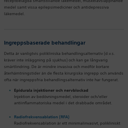
receptbelagda smärtstillande läkemedel, muskelavslappnande
medel samt vissa epilepsimediciner och antidepressiva
läkemedel.
Ingreppsbaserade behandlingar
Detta är vanligtvis polikliniska behandlingsalternativ (d.v.s.
kräver inte inläggning på sjukhus) och kan ge långvarig
smärtlindring. De är mindre invasiva och medför kortare
återhämtningstider än de flesta kirurgiska ingrepp och används
ofta när ingreppsfria behandlingsalternativ inte har fungerat.
Epidurala injektioner och nervblockad
Injektion av bedövningsmedel, steroider och/eller
antiinflammatoriska medel i det drabbade området.
Radiofrekvensablation (RFA)
Radiofrekvensablation är ett minimalinvasivt, polikliniskt