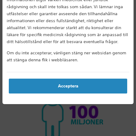
rådgivning och skall inte tolkas som sådan. Vi lämnar inga
Fritidsaktiviteter som man tvingats sluta
utfästelser eller garantier avseende den tillhandahållna
med. Ansträngda relationer. Yrkeskarriärer
informationen eller dess fullständighet, riktighet eller
som påverkas negativt. Smärta kan beröva
aktualitet. Vi rekommenderar starkt att du konsulterar din
läkare för specifik medicinsk rådgivning som är anpassad till
dig på mycket av det som gör dig till den
ditt hälsotillstånd eller för att besvara eventuella frågor.
DU är.
Om du inte accepterar, vänligen stäng ner websidan genom
Långvarig smärta definieras som kontinuerlig smärta som varat
att stänga denna flik i webbläsaren.
i mer än sex månader.
Den kan förekomma var som helst i kroppen, vara i månader
1
eller till och med år samt vara mycket svår att behandla.
Acceptera