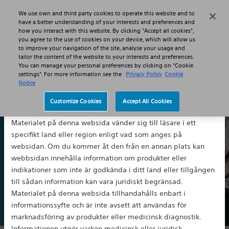
MENU
We use own and third party cookies to operate this website and to
Ansvarsfriskrivning
have a better understanding of your interests and preferences and
how you interact with this website. By clicking "Accept all cookies",
you agree to the use of cookies on your device, which will allow us
to improve your navigation of the site, analyse your usage and
tailor the content of the website to your interests and preferences.
You can manage your personal preferences by clicking on "Cookie
settings". For more information see the
Privacy Policy
Cookie
Notice
Om långvarig smärta
Välkommen till vår websida. Genom att klicka på knappen
Customize Cookies
Accept All Cookies
nedan accepterar du att:
Vi vet att vardagssysslor kan vara en kamp, men det finns
behandlingsalternativ som ger smärtlindring och förbättrar
Materialet på denna websida vänder sig till läsare i ett
din livskvalitet.
specifikt land eller region enligt vad som anges på
websidan. Om du kommer åt den från en annan plats kan
webbsidan innehålla information om produkter eller
Hitta en smärtklinik
indikationer som inte är godkända i ditt land eller tillgången
till sådan information kan vara juridiskt begränsad.
Materialet på denna websida tillhandahålls enbart i
informationssyfte och är inte avsett att användas för
marknadsföring av produkter eller medicinsk diagnostik.
Informationen utgör varken medicinsk eller juridisk